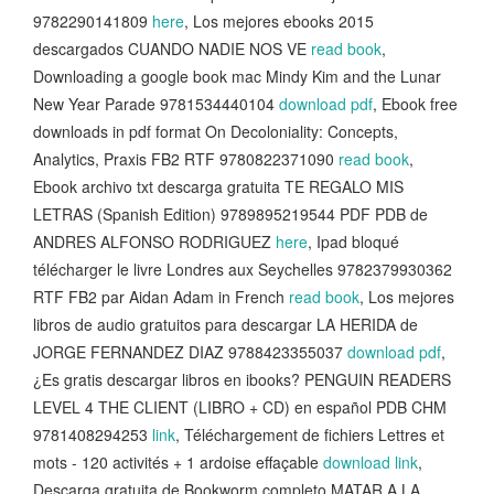
9782290141809
here
, Los mejores ebooks 2015
descargados CUANDO NADIE NOS VE
read book
,
Downloading a google book mac Mindy Kim and the Lunar
New Year Parade 9781534440104
download pdf
, Ebook free
downloads in pdf format On Decoloniality: Concepts,
Analytics, Praxis FB2 RTF 9780822371090
read book
,
Ebook archivo txt descarga gratuita TE REGALO MIS
LETRAS (Spanish Edition) 9789895219544 PDF PDB de
ANDRES ALFONSO RODRIGUEZ
here
, Ipad bloqué
télécharger le livre Londres aux Seychelles 9782379930362
RTF FB2 par Aidan Adam in French
read book
, Los mejores
libros de audio gratuitos para descargar LA HERIDA de
JORGE FERNANDEZ DIAZ 9788423355037
download pdf
,
¿Es gratis descargar libros en ibooks? PENGUIN READERS
LEVEL 4 THE CLIENT (LIBRO + CD) en español PDB CHM
9781408294253
link
, Téléchargement de fichiers Lettres et
mots - 120 activités + 1 ardoise effaçable
download link
,
Descarga gratuita de Bookworm completo MATAR A LA