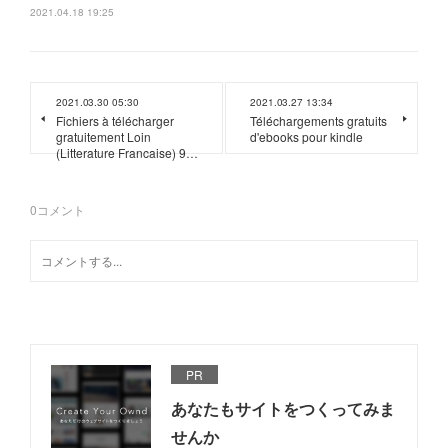
2021.04.18 19:25
2021.03.30 05:30
2021.03.27 13:34
Fichiers à télécharger
Téléchargements gratuits
gratuitement Loin
d'ebooks pour kindle
(Litterature Francaise) 9…
0
コメント
PR
あなたもサイトをつくってみま
せんか