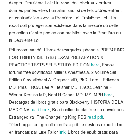
danger. Deuxième Loi : Un robot doit obéir aux ordres
donnés par les êtres humains, sauf si de tels ordres entrent
en contradiction avec la Première Loi. Troisième Loi : Un
robot doit protéger son existence dans la mesure où cette
protection n'entre pas en contradiction avec la Première ou
la Deuxième Loi.
Pdf recommandé: Libros descargados iphone 4 PREPARING
FOR TRINITY ISE II (B2) EXAM PREPARATION &
PRACTICE TESTS SELF-STUDY EDITION
here
, Ebook
forums free downloads Miller's Anesthesia, 2-Volume Set /
Edition 9 by Michael A. Gropper MD, PhD, Lars I. Eriksson
MD, PhD, FRCA, Lee A Fleisher MD, FACC, Jeanine P.
Wiener-Kronish MD, Neal H Cohen MD, MS, MPH
here
,
Descargas de libros gratis para Blackberry HISTORIA DE LA
MEDICINA
read book
, Read online books free no downloads
Estranged #2: The Changeling King PDB
read pdf
,
Téléchargement gratuit d'un livre pdf Je deviens expert tricot
en francais par Lise Tailor
link
, Libros de epub gratis para